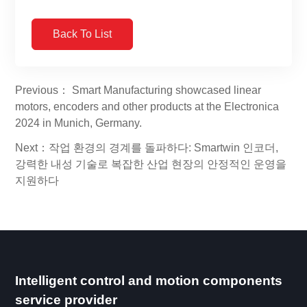
Back To List
Previous： Smart Manufacturing showcased linear
motors, encoders and other products at the Electronica
2024 in Munich, Germany.
Next：작업 환경의 경계를 돌파하다: Smartwin 인코더,
강력한 내성 기술로 복잡한 산업 현장의 안정적인 운영을
지원하다
Intelligent control and motion components
service provider