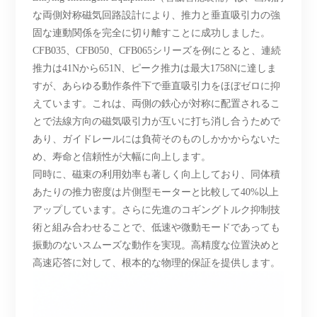
な両側対称磁気回路設計により、推力と垂直吸引力の強
固な連動関係を完全に切り離すことに成功しました。
CFB035、CFB050、CFB065シリーズを例にとると、連続
推力は41Nから651N、ピーク推力は最大1758Nに達しま
すが、あらゆる動作条件下で垂直吸引力をほぼゼロに抑
えています。これは、両側の鉄心が対称に配置されるこ
とで法線方向の磁気吸引力が互いに打ち消し合うためで
あり、ガイドレールには負荷そのものしかかからないた
め、寿命と信頼性が大幅に向上します。
同時に、磁束の利用効率も著しく向上しており、同体積
あたりの推力密度は片側型モーターと比較して
40%以上
アップしています。さらに先進のコギングトルク抑制技
術と組み合わせることで、低速や微動モードであっても
振動のないスムーズな動作を実現。高精度な位置決めと
高速応答に対して、根本的な物理的保証を提供します。