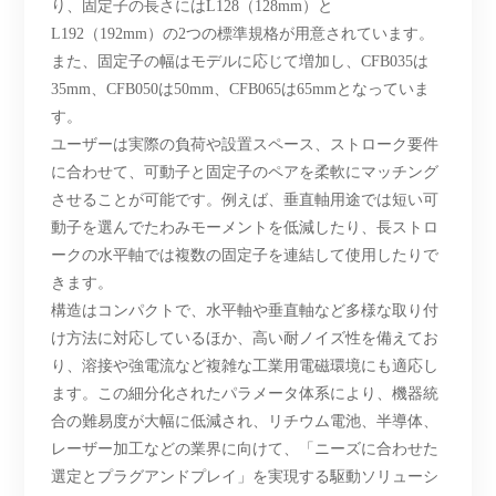
り、固定子の長さにはL128（128mm）と
L192（192mm）の2つの標準規格が用意されています。
また、固定子の幅はモデルに応じて増加し、CFB035は
35mm、CFB050は50mm、CFB065は65mmとなっていま
す。
ユーザーは実際の負荷や設置スペース、ストローク要件
に合わせて、可動子と固定子のペアを柔軟にマッチング
させることが可能です。例えば、垂直軸用途では短い可
動子を選んでたわみモーメントを低減したり、長ストロ
ークの水平軸では複数の固定子を連結して使用したりで
きます。
構造はコンパクトで、水平軸や垂直軸など多様な取り付
け方法に対応しているほか、高い耐ノイズ性を備えてお
り、溶接や強電流など複雑な工業用電磁環境にも適応し
ます。この細分化されたパラメータ体系により、機器統
合の難易度が大幅に低減され、リチウム電池、半導体、
レーザー加工などの業界に向けて、「ニーズに合わせた
選定とプラグアンドプレイ」を実現する駆動ソリューシ