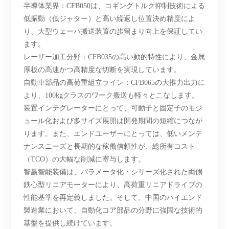
半導体業界：
CFB050は、コギングトルク抑制技術による
低振動（低ジャター）と高い繰返し位置決め精度によ
り、大型ウェーハ搬送装置の歩留まり向上を保証してい
ます。
レーザー加工分野：
CFB035の高い動的特性により、金属
厚板の高速かつ高精度な切断を実現しています。
自動車部品の高荷重組立ライン：
CFB065の大推力出力に
より、100kgクラスのワーク搬送も軽々とこなします。
装置インテグレーターにとって、可動子と固定子のモジ
ュール化および多サイズ展開は開発期間の短縮につなが
ります。また、エンドユーザーにとっては、低いメンテ
ナンスニーズと長期的な稼働信頼性が、総所有コスト
（
TCO）の大幅な削減に寄与します。
智赢智能装備は、パラメータ化・シリーズ化された両側
鉄心型リニアモーターにより、高荷重リニアドライブの
性能基準を再定義しました。そして、中国のハイエンド
製造業において、自動化コア部品の分野に強固な技術的
基盤を提供し続けています。