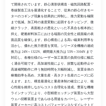
て開発されています。鉄心溝形状構造・磁気回路配置・
巻線製造工法を最適化することで、従来の鉄心付きモー
ターのコギング現象を効果的に抑制し、推力変動を極限
まで低減。加工時の速度変動に起因するチッピング、微
細クラック、表面粗さの悪化といった不具合を根本的に
抑え、硬脆材料加工における端面の完全性と鏡面級の表
面品質を確保します。鉄心構造による高い磁束利用率を
活かし、優れた推力密度を実現。シリーズ全機種の連続
推力は 24N～1322N、瞬間最大推力は 53N～3104N まで
対応し、各種仕様のレーザー加工装置の負荷仕様に幅広
く適合可能です。高加速性能により、頻繁な起動停止や
高速補間動作に伴う無効時間を大幅削減し、装置全体の
稼働効率を高め、大量生産・高タクト生産のニーズに応
えます。また、構造最適化と量産体制の確立により、核
心性能を維持しながらコスト合理化を達成。豊富な機種
ラインナップにより、小型精密エッチング装置から大型
ウェハ切断装置まであらゆる用途をカバーし、レーザー
装置メーカーに高コストパフォーマンスなダイレクトド